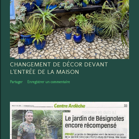
o
m
m
e
n
t
a
i
r
CHANGEMENT DE DÉCOR DEVANT
e
L'ENTRÉE DE LA MAISON
Partager
Enregistrer un commentaire