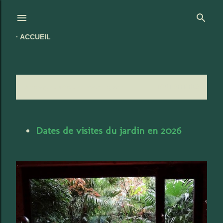
Accéder au contenu principal
ACCUEIL
Affichage des articles du novembre, 2014
TOUT AFFICHER
A
r
t
Dates de visites du jardin en 2026
i
c
l
e
s