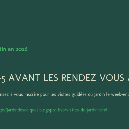
Accéder au contenu principal
rdin en 2026
J-5 AVANT LES RENDEZ VOUS 
nsez à vous inscrire pour les visites guidées du jardin le week-en
tp://jardindexotiques.blogspot.fr/p/visites-du-jardin.html