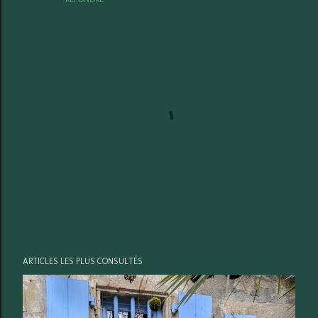
E
ARTICLES LES PLUS CONSULTÉS
n
r
e
g