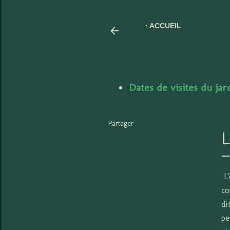
ACCUEIL
Dates de visites du ja
Partager
L'
co
di
pe