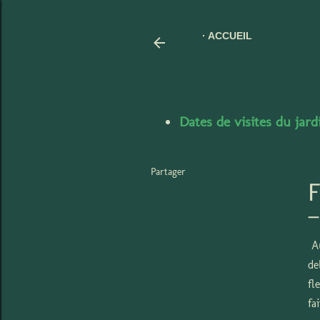
ACCUEIL
Dates de visites du jar
Partager
Au
de
fl
fa