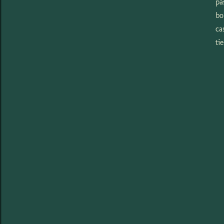
pa
bo
ca
ti