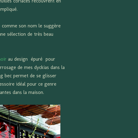
euilles coriaces recouvrent en
ompliqué.
e comme son nom le suggère
une sélection de très beau
noir
au design épuré pour
'arrosage de mes dyckias dans la
ng bec permet de se glisser
cessoire idéal pour ce genre
lantes dans la maison.