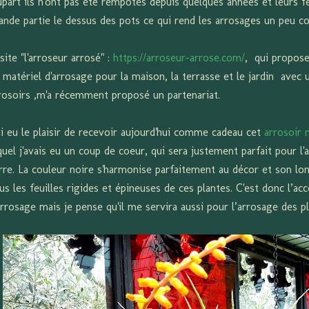
upart ils n'ont pas été rempotés depuis quelques années et leurs f
ande partie le dessus des pots ce qui rend les arrosages un peu c
 site "l'arroseur arrosé" :
https://arroseur-arrose.com/
, qui propos
 matériel d'arrosage pour la maison, la terrasse et le jardin avec 
rosoirs ,m'a récemment proposé un partenariat.
ai eu le plaisir de recevoir aujourd'hui comme cadeau cet
arrosoir 
quel j'avais eu un coup de coeur, qui sera justement parfait pour l
rre. La couleur noire s'harmonise parfaitement au décor et son lo
us les feuilles rigides et épineuses de ces plantes. C'est donc l’ac
arrosage mais je pense qu'il me servira aussi pour l’arrosage des p