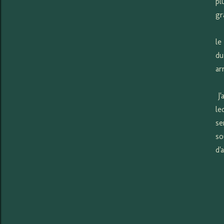
pl
gr
le
du
ar
J'
le
se
so
d'