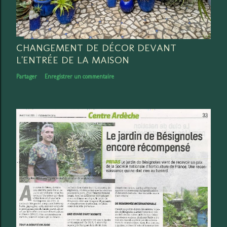
t
a
i
r
CHANGEMENT DE DÉCOR DEVANT
e
L'ENTRÉE DE LA MAISON
Partager
Enregistrer un commentaire